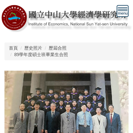
跳
到
主
要
內
容
區
首頁
歷史照片
歷屆合照
89學年度碩士班畢業生合照