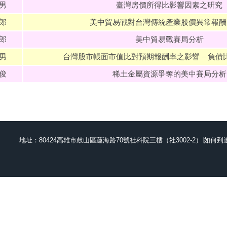
男
臺灣房價所得比影響因素之研究
郎
美中貿易戰對台灣傳統產業股價異常報酬
郎
美中貿易戰賽局分析
男
台灣股市帳面市值比對預期報酬率之影響 – 負債
俊
稀土金屬資源爭奪的美中賽局分析
地址：80424高雄市鼓山區蓮海路70號社科院三樓（社3002-2）∣
如何到