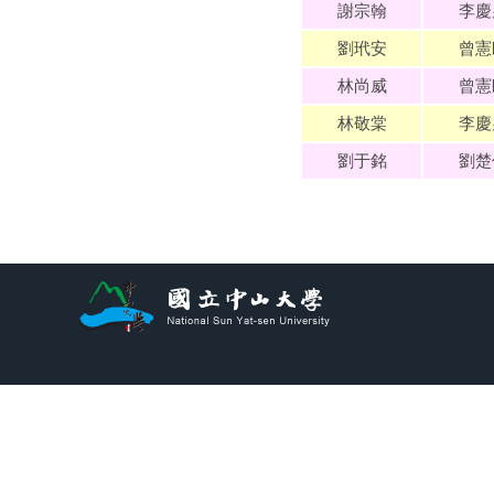
謝宗翰
李慶
劉玳安
曾憲
林尚威
曾憲
林敬棠
李慶
劉于銘
劉楚