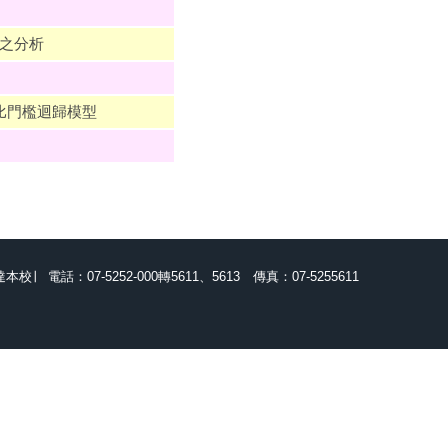
之分析
比門檻迴歸模型
達本校
∣
電話：07-5252-000轉5611、5613
傳真：07-5255611