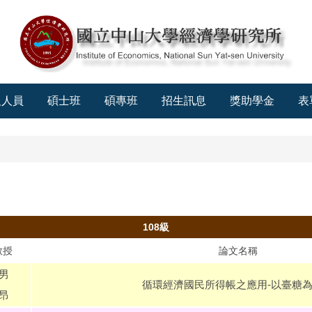
及人員
碩士班
碩專班
招生訊息
獎助學金
表
108級
教授
論文名稱
男
循環經濟國民所得帳之應用-以臺糖
昂