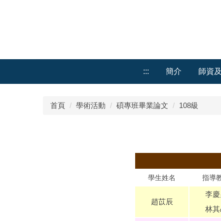
跳
到
主
要
內
容
:::
簡介
師資
區
首頁
學術活動
碩專班畢業論文
108級
學生姓名
指導
李慶
趙苡辰
林其