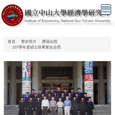
跳
到
主
要
內
容
區
首頁
歷史照片
歷屆合照
107學年度碩士班畢業生合照