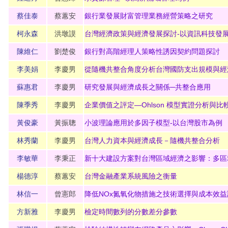
蔡佳泰
蔡蕙安
銀行業發展財富管理業務經營策略之研究
柯永森
洪墩謨
台灣經濟政策與經濟發展探討-以資訊科技發
陳維仁
劉楚俊
銀行對高階經理人策略性誘因契約問題探討
李美娟
李慶男
從隨機共整合角度分析台灣國防支出規模與經
蘇惠
君
李慶男
研究發展與經濟成長之關係─共整合應用
陳季秀
李慶男
企業價值之評定—Ohlson 模型實證分析與比
黃俊豪
黃振聰
小波理論應用於多因子模型-以台灣股市為例
林秀蘭
李慶男
台灣人力資本與經濟成長－隨機共整合分析
李敏華
李秉正
新十大建設方案對台灣區域經濟之影響：多區
楊德淳
蔡蕙安
台灣金融產業系統風險之衡量
林信一
曾憲郎
降低NOx
氮氧化物措施之技術選擇與成本效益
方新雅
李慶男
檢定時間數列的分數差分參數