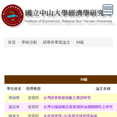
跳
到
主
要
內
容
區
首頁
學術活動
碩專班畢業論文
94級
94
級
學生姓名
指導教授
論文名稱
簡淑菁
曾憲郎
台灣證券類股指數之實證研究
謝志幸
曾憲郎
台灣太陽能概念股股價與油價關聯性之研究
鍾進方
曾憲郎
水資源管理─以高屏流域管理為例