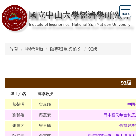
跳
到
主
要
內
容
區
首頁
學術活動
碩專班畢業論文
93級
93
級
學生姓名
指導教授
彭榮明
曾憲郎
中國
劉賢雄
蔡蕙安
日本國民年金制度
朱輝太
曾憲郎
臺灣經濟