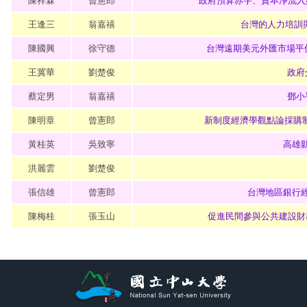
陳祥霖
曾憲郎
政府預算赤字、資本淨流入
王逢三
翁嘉禧
台灣的人力培訓與產
陳國興
徐守德
台灣遠期美元外匯市場平
王冀華
劉楚俊
政府
蔡定男
翁嘉禧
鄧小
陳明章
曾憲郎
新制度經濟學觀點論採購制
黃桂英
吳致寧
高雄
洪麗雲
劉楚俊
張信雄
曾憲郎
台灣地區銀行
陳梅桂
張玉山
促進民間參與公共建設財務