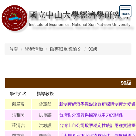
跳
到
主
要
內
容
區
首頁
學術活動
碩專班畢業論文
90級
90
級
學生姓名
指導教授
邱展富
曾憲郎
新制度經濟學觀點論政府採購制度之變遷
張雅閔
洪墩謨
台灣對外投資與國家競爭力的關係
莊清吉
洪墩謨
台灣上市公司股票穩定性統計兩種實證探討-no
羅惠宜
曾憲郎
「土壤及地下水污染整治法」制度變遷之