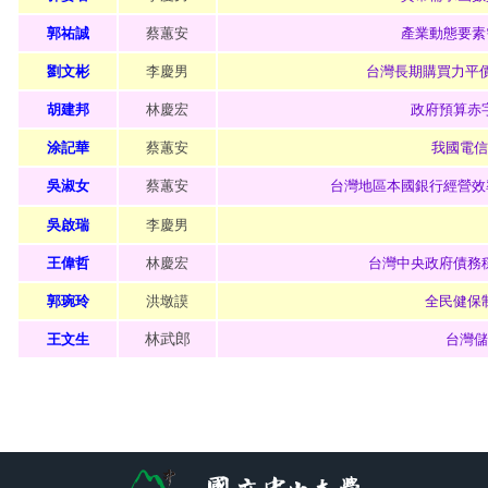
郭祐誠
蔡蕙安
產業動態要素
劉文彬
李慶男
台灣長期購買力平
胡建邦
林慶宏
政府預算赤
涂記華
蔡蕙安
我國電信
吳淑女
蔡蕙安
台灣地區本國銀行經營效
吳啟瑞
李慶男
王偉哲
林慶宏
台灣中央政府債務
郭琬玲
洪墩謨
全民健保
林武郎
王文生
台灣儲