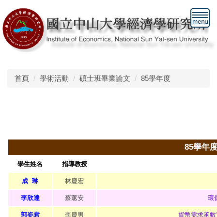
跳
到
主
要
內
容
區
首頁
學術活動
碩士班畢業論文
85學年度
85學年
學生姓名
指導教授
成
琳
林慶宏
李欣達
蔡蕙安
環
郭姿君
李慶男
貨幣需求函數