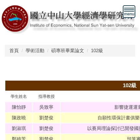
跳
到
主
要
內
容
區
首頁
學術活動
碩專班畢業論文
102級
102級
學生姓名
指導教授
陳怡靜
吳致寧
影響捷運運
陳政曉
劉楚俊
自願性環保計畫俱樂
劉淑琪
劉楚俊
以賽局理論探討已開發國
鄭婷芳
劉楚俊
預算