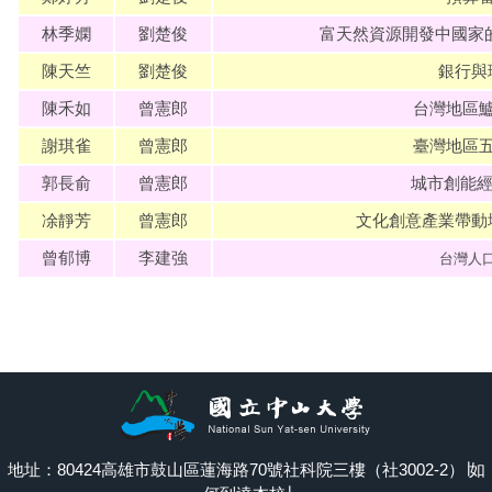
林季嫻
劉楚俊
富天然資源開發中國家
陳天竺
劉楚俊
銀行與
陳禾如
曾憲郎
台灣地區
謝琪雀
曾憲郎
臺灣地區
郭長俞
曾憲郎
城市創能經
凃靜芳
曾憲郎
文化創意產業帶動
曾郁博
李建強
台灣人
地址：80424高雄市鼓山區蓮海路70號社科院三樓（社3002-2）∣
如