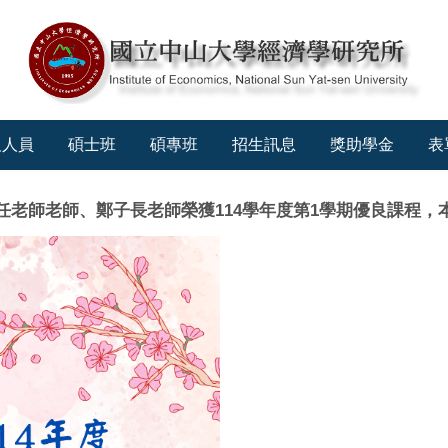
及人員
碩士班
碩專班
招生訊息
獎助學金
表
老師老師、鄭子長老師榮獲114學年度第1學期優良課程，