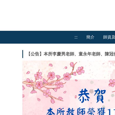
跳
到
主
要
內
容
:::
簡介
師資
區
【公告】本所李慶男老師、童永年老師、陳冠任