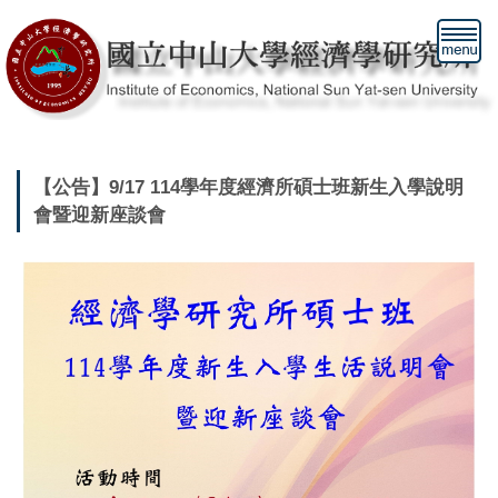
跳
到
主
要
內
容
區
【公告】9/17 114學年度經濟所碩士班新生入學說明
會暨迎新座談會