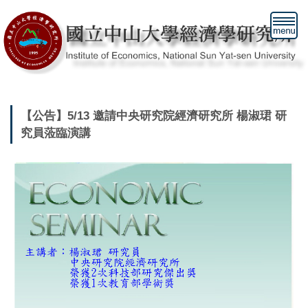
跳
到
主
要
內
容
區
【公告】5/13 邀請中央研究院經濟研究所 楊淑珺 研
究員蒞臨演講