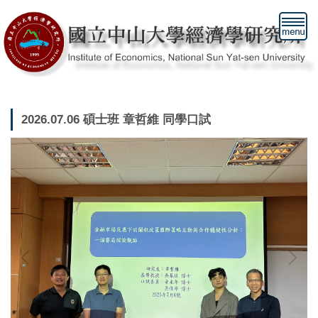
跳
到
主
要
內
容
區
2026.07.06 碩士班 章哲維 同學口試