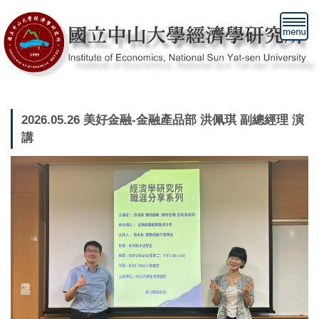
跳
到
主
要
內
容
區
2026.05.26 美好金融-金融產品部 洪佩琪 副總經理 演
講