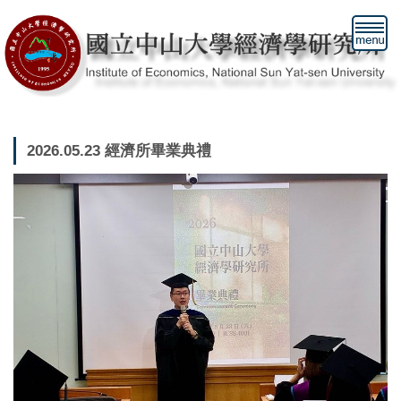
跳
到
主
要
內
容
區
2026.05.23 經濟所畢業典禮