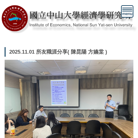
跳
到
主
要
內
容
區
2025.11.01 所友職涯分享( 陳昆陽 方嬿棠 )