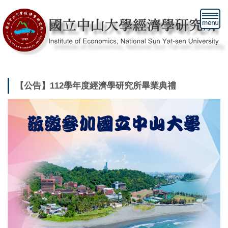
跳
到
主
要
內
容
區
【公告】112學年度經濟學研究所畢業典禮